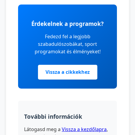
Érdekelnek a programok?
Fedezd fel a legjobb
szabadulószobákat, sport
programokat és élményeket!
Vissza a cikkekhez
További információk
Látogasd meg a
Vissza a kezdőlapra
,