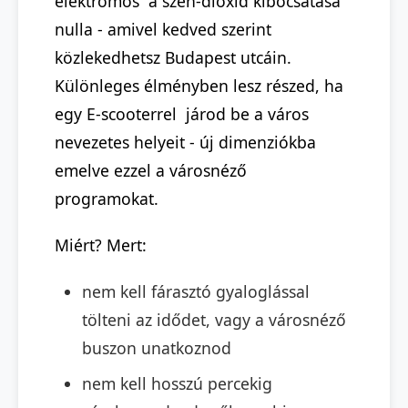
elektromos a szén-dioxid kibocsátása
nulla - amivel kedved szerint
közlekedhetsz Budapest utcáin.
Különleges élményben lesz részed, ha
egy E-scooterrel járod be a város
nevezetes helyeit - új dimenziókba
emelve ezzel a városnéző
programokat.
Miért? Mert:
nem kell fárasztó gyaloglással
tölteni az idődet, vagy a városnéző
buszon unatkoznod
nem kell hosszú percekig