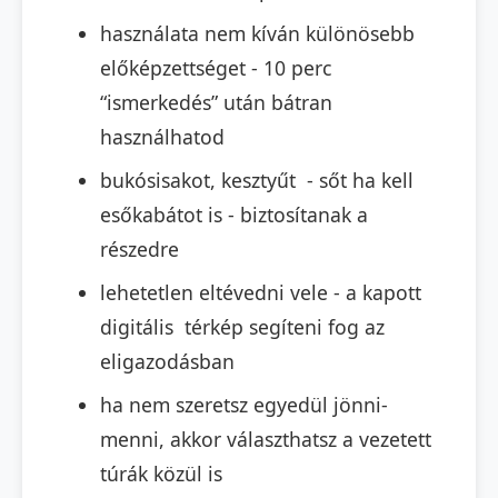
használata nem kíván különösebb
előképzettséget - 10 perc
“ismerkedés” után bátran
használhatod
bukósisakot, kesztyűt - sőt ha kell
esőkabátot is - biztosítanak a
részedre
lehetetlen eltévedni vele - a kapott
digitális térkép segíteni fog az
eligazodásban
ha nem szeretsz egyedül jönni-
menni, akkor választhatsz a vezetett
túrák közül is