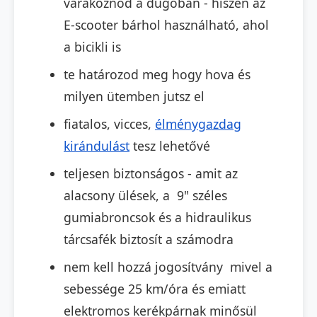
várakoznod a dugőban - hiszen az
E-scooter bárhol használható, ahol
a bicikli is
te határozod meg hogy hova és
milyen ütemben jutsz el
fiatalos, vicces,
élménygazdag
kirándulást
tesz lehetővé
teljesen biztonságos - amit az
alacsony ülések, a 9" széles
gumiabroncsok és a hidraulikus
tárcsafék biztosít a számodra
nem kell hozzá jogosítvány mivel a
sebessége 25 km/óra és emiatt
elektromos kerékpárnak minősül