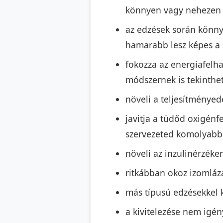
könnyen vagy nehezen ké
az edzések során könnye
hamarabb lesz képes a 
fokozza az energiafelha
módszernek is tekinth
növeli a teljesítményed
javitja a tüdőd oxigénfe
szervezeted komolyabb 
növeli az inzulinérzéke
ritkábban okoz izomláz
más típusú edzésekkel
a kivitelezése nem igén