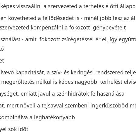
pes visszaállni a szervezeted a terhelés előtti állapo
n követheted a fejlődésedet is - minél jobb lesz az á
szervezeted kompenzálni a fokozott igénybevételt
sználást - amit fokozott zsírégetéssel ér el, így egyú
ető
et
lvevő kapacitását, a szív- és keringési rendszered telje
megerőltetés nélkül is képes nagyobb terhelést elvis
nységet, emiatt javul a szénhidrátok felhasználása
at, mert növeli a tejsavval szembeni ingerküszöböd m
 kombinálva a leghatékonyabb
yel sok időt