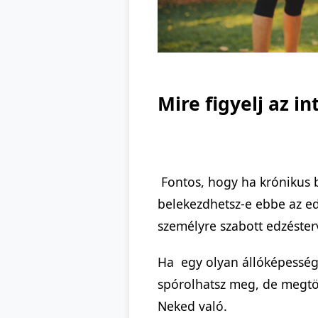
Mire figyelj az i
Fontos, hogy ha krónikus b
belekezdhetsz-e ebbe az ed
személyre szabott edzésterv
Ha egy olyan állóképesség
spórolhatsz meg, de megtör
Neked való.