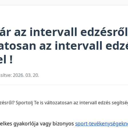
ár az intervall edzésről
zatosan az intervall edz
l !
ssítve: 2026. 03. 20.
lelkes gyakorlója vagy bizonyos
sport-tevékenységekn