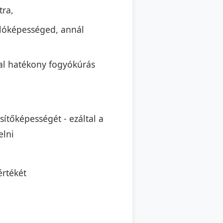
tra,
llóképességed, annál
ttal hatékony fogyókúrás
sítőképességét - ezáltal a
elni
értékét