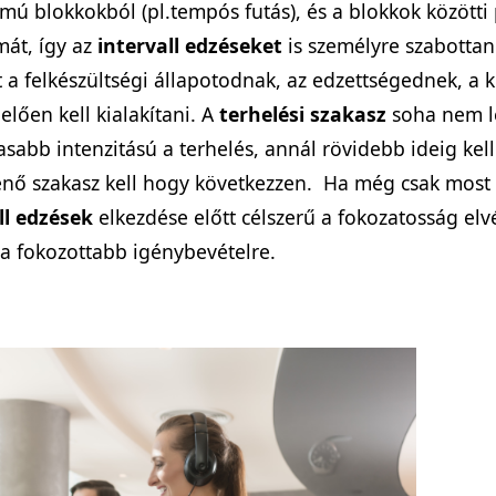
mú blokkokból (pl.tempós futás), és a blokkok közötti
mát, így az
intervall edzéseket
is személyre szabottan 
st a felkészültségi állapotodnak, az edzettségednek, a
lően kell kialakítani. A
terhelési szakasz
soha nem l
asabb intenzitású a terhelés, annál rövidebb ideig kell
nő szakasz kell hogy következzen. Ha még csak most s
ll edzések
elkezdése előtt célszerű a fokozatosság elv
 a fokozottabb igénybevételre.