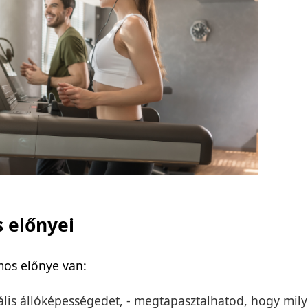
s előnyei
os előnye van:
uális állóképességedet, - megtapasztalhatod, hogy mi