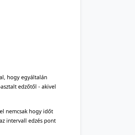
al, hogy egyáltalán
sztalt edzőtől - akivel
vel nemcsak hogy időt
z intervall edzés pont