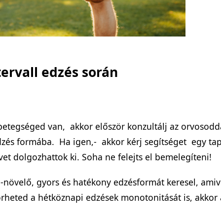
ntervall edzés során
etegséged van, akkor először konzultálj az orvosodd
zés formába. Ha igen,- akkor kérj segítséget egy tapa
et dolgozhattok ki. Soha ne felejts el bemelegíteni!
-növelő, gyors és hatékony edzésformát keresel, ami
heted a hétköznapi edzések monotonitását is, akkor a