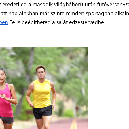
z eredetileg a második világháború után futóversenyző
iatt napjainkban már szinte minden sportágban alkal
ben
Te is beépítheted a saját edzéstervedbe.