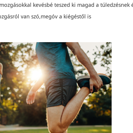
ú mozgásokkal kevésbé teszed ki magad a túledzésnek 
gásról van szó,megóv a kiégéstől is