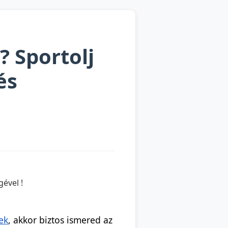
? Sportolj
és
ek
, akkor biztos ismered az