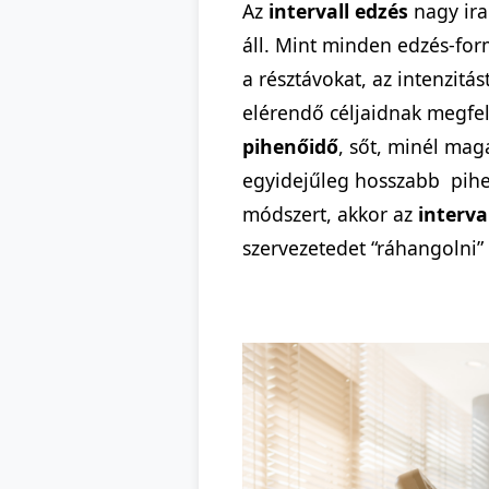
Az
intervall edzés
nagy ira
áll. Mint minden edzés-for
a résztávokat, az intenzitá
elérendő céljaidnak megfele
pihenőidő
, sőt, minél mag
egyidejűleg hosszabb pihe
módszert, akkor az
interva
szervezetedet “ráhangolni”