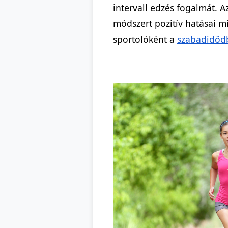
intervall edzés fogalmát. A
módszert pozitív hatásai m
sportolóként a
szabadidőd