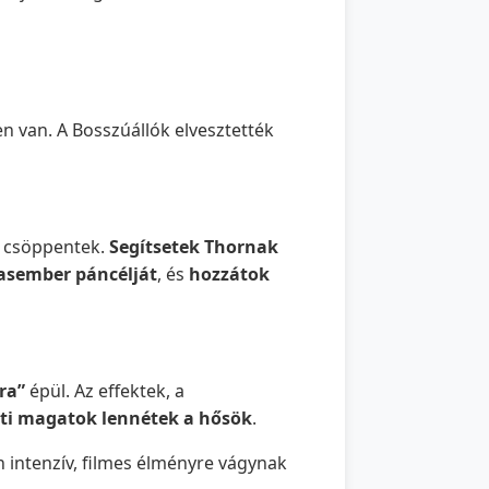
n van. A Bosszúállók elvesztették
 csöppentek.
Segítsetek Thornak
asember páncélját
, és
hozzátok
ra”
épül. Az effektek, a
 ti magatok lennétek a hősök
.
án intenzív, filmes élményre vágynak