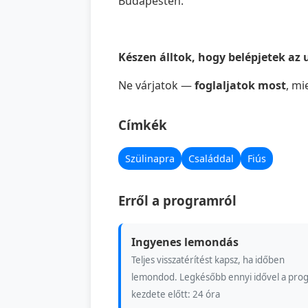
Budapesten.
Készen álltok, hogy belépjetek az
Ne várjatok —
foglaljatok most
, mi
Címkék
Szülinapra
Családdal
Fiús
Erről a programról
Ingyenes lemondás
Teljes visszatérítést kapsz, ha időben
lemondod. Legkésőbb ennyi idővel a pro
kezdete előtt: 24 óra