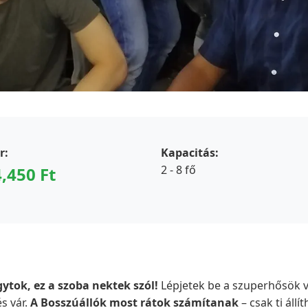
r:
Kapacitás:
2 - 8 fő
4,450 Ft
ytok, ez a szoba nektek szól!
Lépjetek be a szuperhősök vi
s vár.
A Bosszúállók most rátok számítanak
– csak ti állí