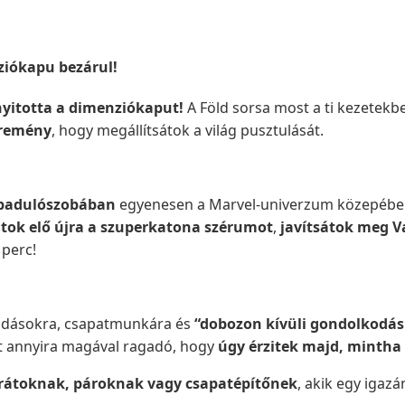
ziókapu bezárul!
gnyitotta a dimenziókaput!
A Föld sorsa most a ti kezetekbe
 remény
, hogy megállítsátok a világ pusztulását.
abadulószobában
egyenesen a Marvel-univerzum közepébe
átok elő újra a szuperkatona szérumot
,
javítsátok meg V
 perc!
ldásokra, csapatmunkára és
“dobozon kívüli gondolkodás
et annyira magával ragadó, hogy
úgy érzitek majd, mintha
rátoknak, pároknak vagy csapatépítőnek
, akik egy igaz