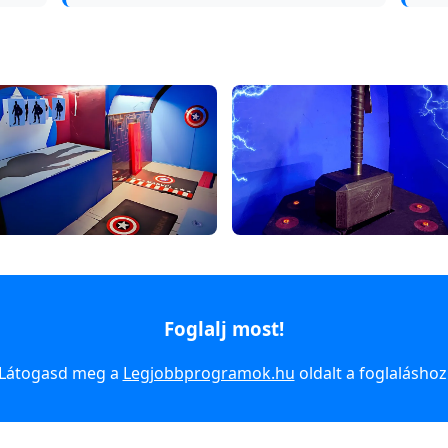
Foglalj most!
Látogasd meg a
Legjobbprogramok.hu
oldalt a foglaláshoz