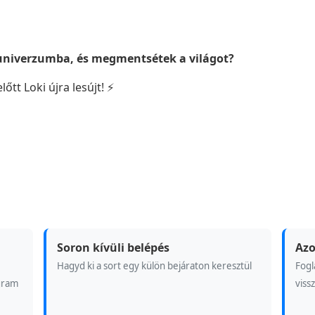
 univerzumba, és megmentsétek a világot?
előtt Loki újra lesújt! ⚡
Soron kívüli belépés
Azo
Hagyd ki a sort egy külön bejáraton keresztül
Fogl
gram
viss