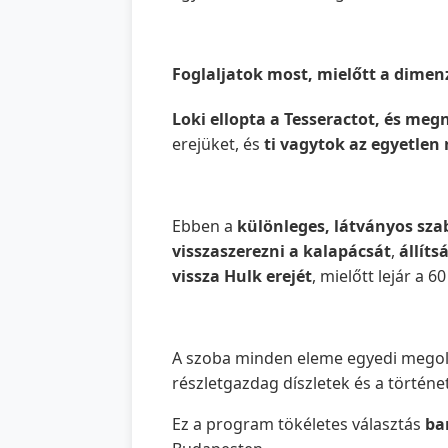
Foglaljatok most, mielőtt a dimen
Loki ellopta a Tesseractot, és me
erejüket, és
ti vagytok az egyetlen
Ebben a
különleges, látványos sz
visszaszerezni a kalapácsát
,
állíts
vissza Hulk erejét
, mielőtt lejár a 60
A szoba minden eleme egyedi mego
részletgazdag díszletek és a történ
Ez a program tökéletes választás
ba