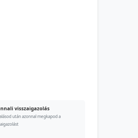
nnali visszaigazolás
alásod után azonnal megkapod a
zaigazolást